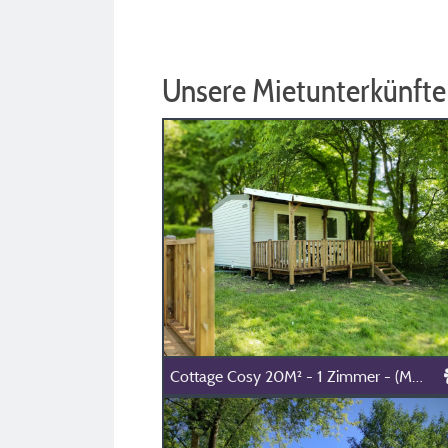
Unsere Mietunterkünfte
Cottage Cosy 20M² - 1 Zimmer - (Maximal 2 Erwachsene) -