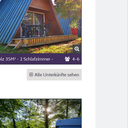
olz 35M² - 2 Schlafzimmer -
4-6
Alle Unterkünfte sehen