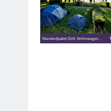
Standardpaket (Zelt, Wohnwagen, Wohnmobil / 1 Auto / Strom 10A)