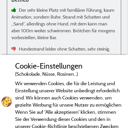
Der sehr kleine Platz mit familiärer Führung, kaum
Animation, sondern Ruhe. Strand mit Schatten und
p
„Sand“, allerdings ohne Hund, mit dem kann man
aber 100m weiter schwimmen. Brötchen für morgens
vorbestellen, kleine Bar.
Hundestrand leider ohne Schatten, sehr steinig.
Bewertung der Unterkunft
Cookie-Einstellungen
Küchenausstattung
(Schokolade, Nüsse, Rosinen...)
Wir verwenden Cookies, die für die Leistung und
Einstellung unserer Website unbedingt erforderlich
sind. Wir können auch Cookies verwenden, um
gezielte Werbung für unsere Nutzer zu ermöglichen.
Bewertungen, die nicht älter als drei Jahre sind und einer
Wenn Sie auf 'Alle akzeptieren' klicken, stimmen
Überprüfung unterzogen wurden.
Mehr Informationen
Sie der Verwendung dieser Cookies und den in
unserer Cookie-Richtlinie beschriebenen Zwecken