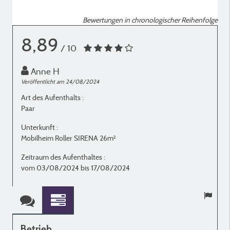
Bewertungen in chronologischer Reihenfolge
8,89
/ 10
Anne H
Veröffentlicht am 24/08/2024
V
Art des Aufenthalts :
A
Paar
E
Unterkunft :
U
Mobilheim Roller SIRENA 26m²
M
Zeitraum des Aufenthaltes :
Z
vom 03/08/2024 bis 17/08/2024
Betrieb