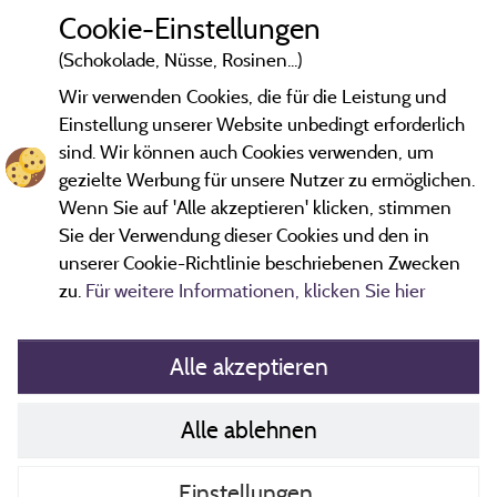
pleasure to welcome you. See you ! With kind
Cookie-Einstellungen
regards Christine & Olivier
(Schokolade, Nüsse, Rosinen...)
Wir verwenden Cookies, die für die Leistung und
Einstellung unserer Website unbedingt erforderlich
sind. Wir können auch Cookies verwenden, um
gezielte Werbung für unsere Nutzer zu ermöglichen.
*Bewertungen, die nicht älter als drei Jahre sind und einer
Überprüfung unterzogen wurden.
Mehr Informationen
Wenn Sie auf 'Alle akzeptieren' klicken, stimmen
Sie der Verwendung dieser Cookies und den in
unserer Cookie-Richtlinie beschriebenen Zwecken
zu.
Für weitere Informationen, klicken Sie hier
Alle akzeptieren
Alle ablehnen
Richtlinien zu Cookies
Kontakt
Einstellungen
AGB