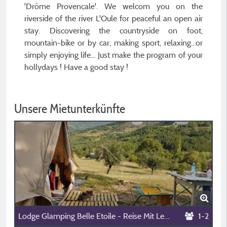
'Drôme Provençale'. We welcom you on the
riverside of the river L'Oule for peaceful an open air
stay. Discovering the countryside on foot,
mountain-bike or by car, making sport, relaxing...or
simply enjoying life... Just make the program of your
hollydays ! Have a good stay !
Unsere Mietunterkünfte
Lodge Glamping Belle Etoile - Reise Mit Leichtem Gepäck: Bett Gemacht Und Handtücher Werden Gestellt
1-2