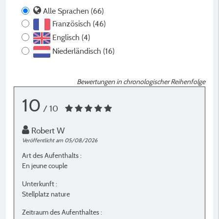
Alle Sprachen (66)
Französisch (46)
Englisch (4)
Niederländisch (16)
Bewertungen in chronologischer Reihenfolge
10
/ 10
Robert W
Veröffentlicht am 05/08/2026
Ve
Art des Aufenthalts :
A
En jeune couple
E
Unterkunft :
U
Stellplatz nature
S
Zeitraum des Aufenthaltes :
Z