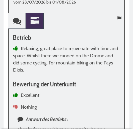
vom 28/07/2026 bis 01/08/2026
v
Betrieb
B
Relaxing, great place to rejuvenate with time and
space. Whilst there we canoed on the Drome and
B
did some cycling. For mountain biking on the Pays
Diois.
Bewertung der Unterkunft
Excellent
Nothing
Antwort des Betriebs :
Thanks for your visit at ou campsite. it was a