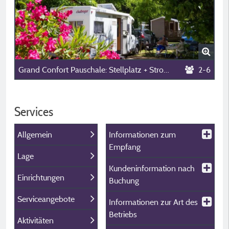
Grand Confort Pauschale: Stellplatz + Strom + Abwasser-/Fließwasseranschluss
2-6
Services
Allgemein
Informationen zum
Empfang
Lage
Kundeninformation nach
Einrichtungen
Buchung
Serviceangebote
Informationen zur Art des
Betriebs
Aktivitäten