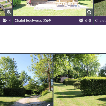
4
Chalet Edelweiss 35M²
6-8
Chale