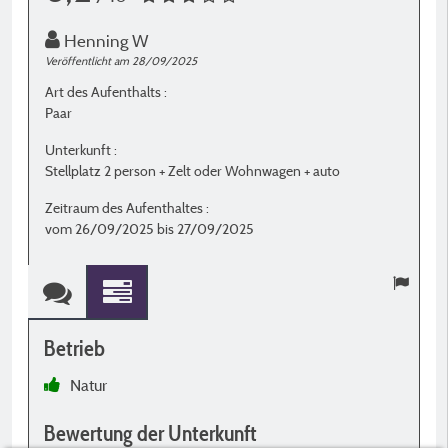
Henning W
Veröffentlicht am 28/09/2025
Ve
Art des Aufenthalts :
A
Paar
P
Unterkunft :
U
Stellplatz 2 person + Zelt oder Wohnwagen + auto
S
Zeitraum des Aufenthaltes :
Z
vom 26/09/2025 bis 27/09/2025
v
Betrieb
B
Natur
Bewertung der Unterkunft