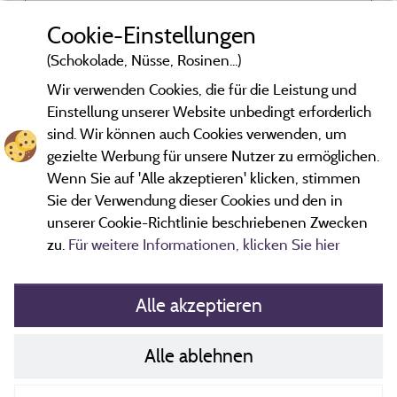
u
Viel Platz
b
Cookie-Einstellungen
v
(Schokolade, Nüsse, Rosinen...)
M
s
Wir verwenden Cookies, die für die Leistung und
d
Einstellung unserer Website unbedingt erforderlich
g
sind. Wir können auch Cookies verwenden, um
gezielte Werbung für unsere Nutzer zu ermöglichen.
*Bewertungen, die nicht älter als drei Jahre sind und einer
B
Überprüfung unterzogen wurden.
Mehr Informationen
Wenn Sie auf 'Alle akzeptieren' klicken, stimmen
Sie der Verwendung dieser Cookies und den in
unserer Cookie-Richtlinie beschriebenen Zwecken
v
zu.
Für weitere Informationen, klicken Sie hier
Alle akzeptieren
Alle ablehnen
Richtlinien zu Cookies
Kontakt