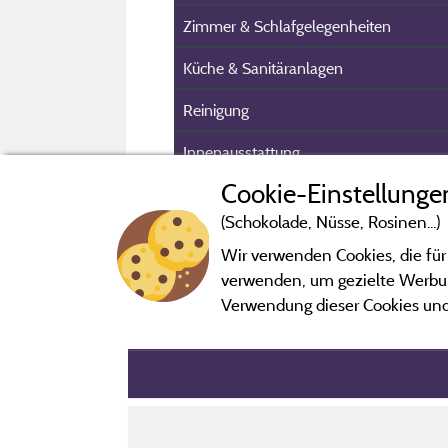
Zimmer & Schlafgelegenheiten
Küche & Sanitäranlagen
Reinigung
Innenausstattung
Cookie-Einstellunge
Außenaustattung
(Schokolade, Nüsse, Rosinen...)
Sicherheit & Parkplatz
Wir verwenden Cookies, die für
Kundeninformation
verwenden, um gezielte Werbung
Verwendung dieser Cookies und