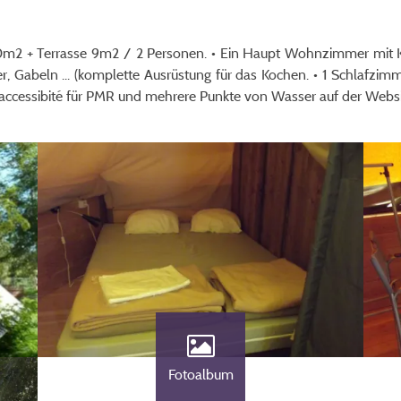
0m2 + Terrasse 9m2 / 2 Personen. • Ein Haupt Wohnzimmer mit K
er, Gabeln ... (komplette Ausrüstung für das Kochen. • 1 Schlaf
) accessibité für PMR und mehrere Punkte von Wasser auf der Websi
Fotoalbum