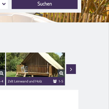
Suchen
ndertengerecht
1-4
Zelt Leinwand und Holz
1-5