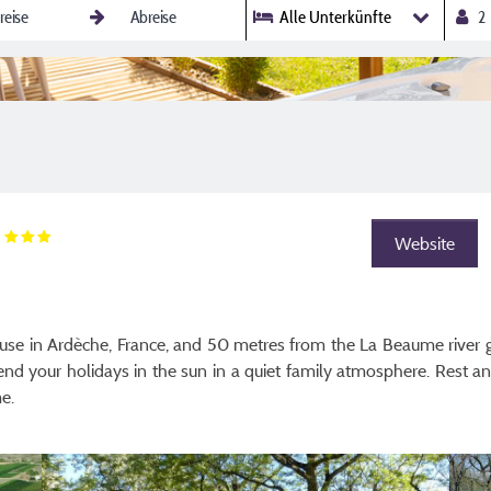
Alle Unterkünfte
t
Website
use in Ardèche, France, and 50 metres from the La Beaume river gor
pend your holidays in the sun in a quiet family atmosphere. Rest 
e.