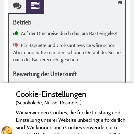
Betrieb
B
Auf der Durchreise durch das Jura Rast eingelegt.
w
Ein Baguette und Croissant Service wäre schön.
Aber dann hätte man den schönen Ort auf der Suche
B
nach der Bäckerei nicht gesehen.
Bewertung der Unterkunft
s
S
Wohnmobil mit 2 Personen
k
Cookie-Einstellungen
k
Alles gut.
(Schokolade, Nüsse, Rosinen...)
Wir verwenden Cookies, die für die Leistung und
Einstellung unserer Website unbedingt erforderlich
sind. Wir können auch Cookies verwenden, um