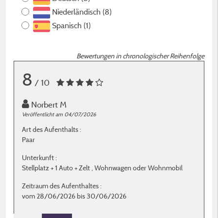
Niederländisch (8)
Spanisch (1)
Bewertungen in chronologischer Reihenfolge
8
/ 10
Norbert M
Veröffentlicht am 04/07/2026
Ve
Art des Aufenthalts :
A
Paar
S
Unterkunft :
U
Stellplatz + 1 Auto + Zelt , Wohnwagen oder Wohnmobil
S
Zeitraum des Aufenthaltes :
Z
vom 28/06/2026 bis 30/06/2026
v