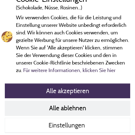
Die Plätze können etwas größer sein.
(Schokolade, Nüsse, Rosinen...)
Wir verwenden Cookies, die für die Leistung und
Einstellung unserer Website unbedingt erforderlich
sind. Wir können auch Cookies verwenden, um
gezielte Werbung für unsere Nutzer zu ermöglichen.
Bewertungen, die nicht älter als drei Jahre sind und einer
Wenn Sie auf 'Alle akzeptieren' klicken, stimmen
Überprüfung unterzogen wurden.
Mehr Informationen
Sie der Verwendung dieser Cookies und den in
unserer Cookie-Richtlinie beschriebenen Zwecken
zu.
Für weitere Informationen, klicken Sie hier
Alle akzeptieren
Alle ablehnen
Richtlinien zu Cookies
Kontakt
Einstellungen
AGB