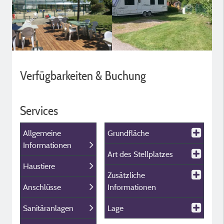
Verfügbarkeiten & Buchung
Services
Allgemeine
Grundfläche
Informationen
Art des Stellplatzes
Haustiere
Zusätzliche
Anschlüsse
Informationen
Sanitäranlagen
Lage