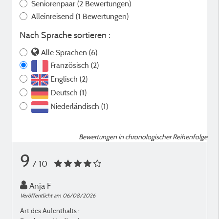
Seniorenpaar
(2 Bewertungen)
Alleinreisend
(1 Bewertungen)
Nach Sprache sortieren :
Alle Sprachen (6)
Französisch (2)
Englisch (2)
Deutsch (1)
Niederländisch (1)
Bewertungen in chronologischer Reihenfolge
9
/ 10
Anja F
Veröffentlicht am 06/08/2026
V
Art des Aufenthalts :
A