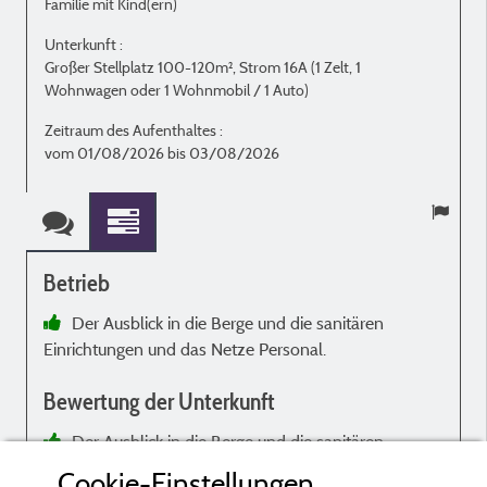
Familie mit Kind(ern)
O
Unterkunft :
U
Großer Stellplatz 100-120m², Strom 16A (1 Zelt, 1
G
Wohnwagen oder 1 Wohnmobil / 1 Auto)
W
Zeitraum des Aufenthaltes :
Z
vom 01/08/2026 bis 03/08/2026
Betrieb
Der Ausblick in die Berge und die sanitären
Einrichtungen und das Netze Personal.
q
p
Bewertung der Unterkunft
e
r
Der Ausblick in die Berge und die sanitären
Einrichtungen und das Netze Personal.
Cookie-Einstellungen