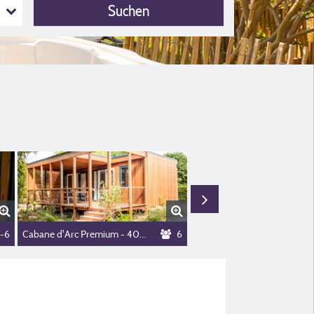
Suchen
ms
-6
Cabane d'Arc Premium - 40m² - 3 bedrooms
6