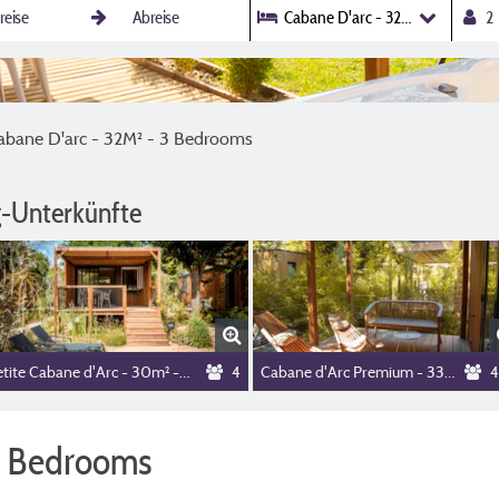
Cabane D'arc - 32M² - 3 Bedroo
abane D'arc - 32M² - 3 Bedrooms
-Unterkünfte
Petite Cabane d'Arc - 30m² - 2 bedrooms
4
Cabane d'Arc Premium - 33m² - 2 bedrooms
4
3 Bedrooms