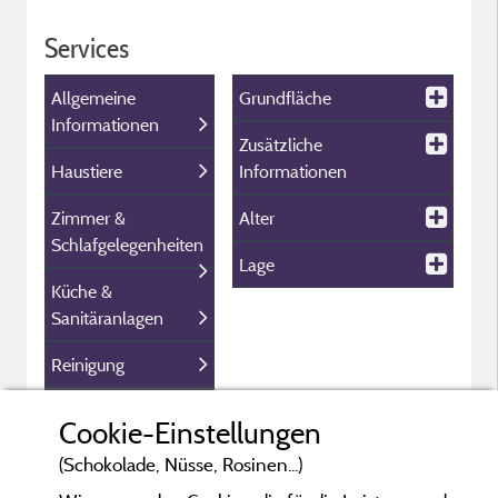
Services
Allgemeine
Grundfläche
Informationen
Zusätzliche
Haustiere
Informationen
Zimmer &
Alter
Schlafgelegenheiten
Lage
Küche &
Sanitäranlagen
Reinigung
Innenausstattung
Cookie-Einstellungen
Außenaustattung
(Schokolade, Nüsse, Rosinen...)