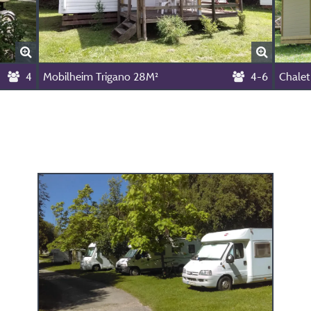
4
Mobilheim Trigano 28M²
4-6