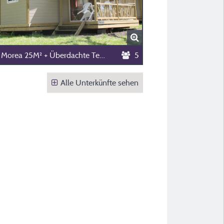
Chalet Morea 25M² + Überdachte Terrasse 8M²
5
Alle Unterkünfte sehen