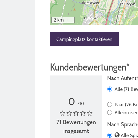
2 km
Campingplatz kontaktieren
Kundenbewertungen*
Nach Aufentha
Alle
(71 Be
0
/10
Paar
(26 B
Alleinreis
71 Bewertungen
Nach Sprache
insgesamt
Alle Spr