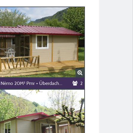
Chalet Némo 20M² Pmr + Überdachte Terrasse 8M²
2