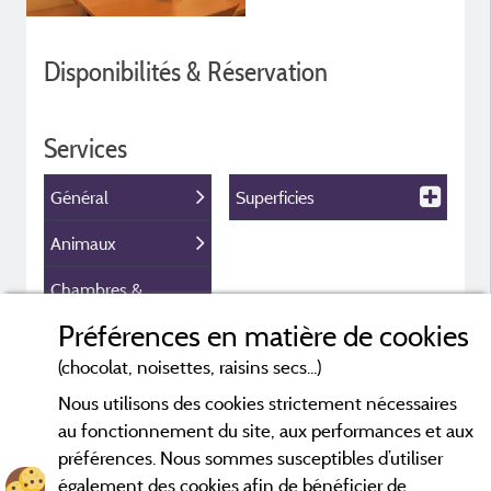
Disponibilités & Réservation
Services
Général
Superficies
Animaux
Chambres &
Couchages
Préférences en matière de cookies
Cuisine & Sanitaires
(chocolat, noisettes, raisins secs...)
Nous utilisons des cookies strictement nécessaires
Equipement intérieur
au fonctionnement du site, aux performances et aux
Equipement
préférences. Nous sommes susceptibles d’utiliser
extérieur
également des cookies afin de bénéficier de