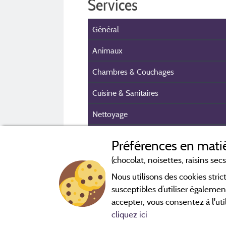
Services
Général
Animaux
Chambres & Couchages
Cuisine & Sanitaires
Nettoyage
Equipement intérieur
Préférences en matiè
Equipement extérieur
(chocolat, noisettes, raisins secs.
Nous utilisons des cookies str
Sécurité & parking
susceptibles d’utiliser égalemen
Infos pré et post réservation
accepter, vous consentez à l'uti
cliquez ici