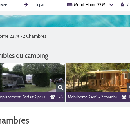
Mobil-Home 22 M²-2 Chambres
ome 22 M²-2 Chambres
nibles du camping
Emplacement: Forfait 2 pers. +voiture+tente/caravane/campingcar
1-6
Mobilhome 24m² - 2 chambres
hambres