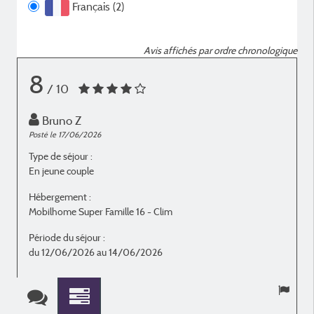
Français (2)
Avis affichés par ordre chronologique
8
/ 10
Bruno Z
Posté le 17/06/2026
P
Type de séjour :
T
En jeune couple
E
Hébergement :
H
Mobilhome Super Famille 16 - Clim
M
Période du séjour :
P
du 12/06/2026 au 14/06/2026