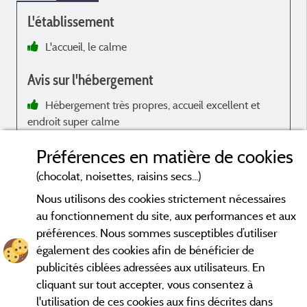
L'établissement
L'accueil, le calme
.
Avis sur l'hébergement
Hébergement très propres, accueil excellent et
endroit super calme
Réponse de l'établissement :
Préférences en matière de cookies
Bonjour Bruno et merci de ce retour. Au plaisir. Marie
(chocolat, noisettes, raisins secs...)
et Greg
Nous utilisons des cookies strictement nécessaires
au fonctionnement du site, aux performances et aux
préférences. Nous sommes susceptibles d’utiliser
également des cookies afin de bénéficier de
publicités ciblées adressées aux utilisateurs. En
Avis datés de moins de 3 ans et soumis à un contrôle.
En savoir plus
cliquant sur tout accepter, vous consentez à
l'utilisation de ces cookies aux fins décrites dans