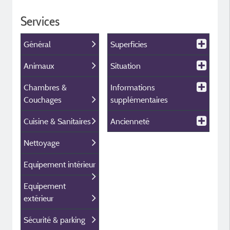
Services
Général
Superficies
Animaux
Situation
Chambres &
Informations
Couchages
supplémentaires
Cuisine & Sanitaires
Ancienneté
Nettoyage
Equipement intérieur
Equipement
extérieur
Sécurité & parking