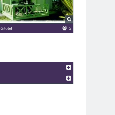
 Gitotel
5