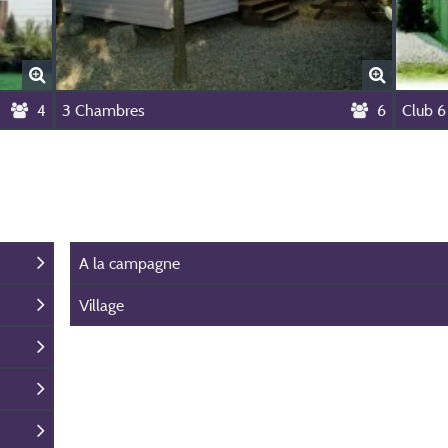
4
3 Chambres
6
Club 6
A la campagne
Village