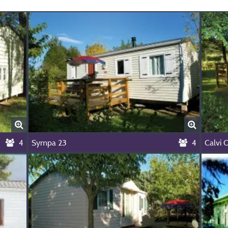
4
Sympa 23
4
Calvi 