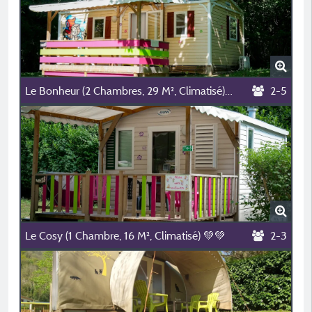
Le Bonheur (2 Chambres, 29 M², Climatisé) 💛💛💛💛
2-5
Le Cosy (1 Chambre, 16 M², Climatisé) 💚💚
2-3