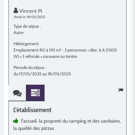
Vincent M
Posté le 19/05/2025
Po
Type de séjour :
T
Autre
E
Hébergement :
H
Emplacement 80 à 110 m² - 2 personnes + élec. 6 A (1300
E
W) + 1 véhicule + caravane ou tentes
W
Période du séjour :
P
du 17/05/2025 au 18/05/2025
d
L'établissement
L
l'accueil, la propreté du camping et des sanitaires,
la qualité des pizzas
S