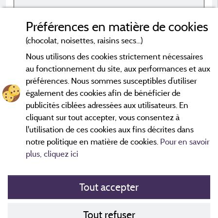
V
Avis sur l'hébergement
a
Préférences en matière de cookies
la propreté, la taille de l'emplacement
A
(chocolat, noisettes, raisins secs...)
Nous utilisons des cookies strictement nécessaires
au fonctionnement du site, aux performances et aux
préférences. Nous sommes susceptibles d’utiliser
également des cookies afin de bénéficier de
*Avis datés de moins de 3 ans et soumis à un contrôle.
En savoir
plus
publicités ciblées adressées aux utilisateurs. En
cliquant sur tout accepter, vous consentez à
l'utilisation de ces cookies aux fins décrites dans
notre politique en matière de cookies.
Pour en savoir
plus, cliquez ici
Tout accepter
Mentions légales
Tout refuser