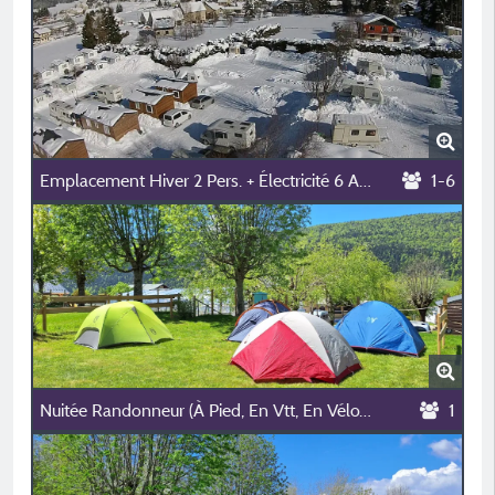
Emplacement Hiver 2 Pers. + Électricité 6 A (1300 W) Pour Caravane, Van Ou Camping-Car
1-6
Nuitée Randonneur (À Pied, En Vtt, En Vélo) - Bivouac Partagé
1