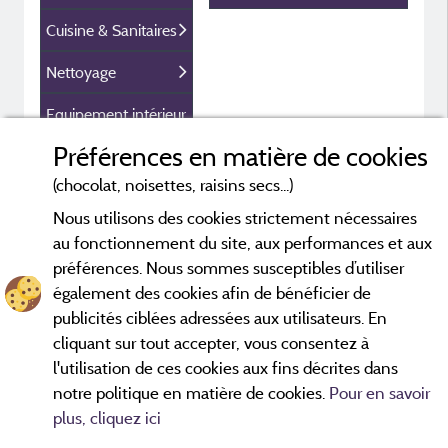
Cuisine & Sanitaires
Nettoyage
Equipement intérieur
Préférences en matière de cookies
Equipement
extérieur
(chocolat, noisettes, raisins secs...)
Nous utilisons des cookies strictement nécessaires
Sécurité & parking
au fonctionnement du site, aux performances et aux
Infos pré et post
préférences. Nous sommes susceptibles d’utiliser
réservation
également des cookies afin de bénéficier de
publicités ciblées adressées aux utilisateurs. En
cliquant sur tout accepter, vous consentez à
l'utilisation de ces cookies aux fins décrites dans
notre politique en matière de cookies.
Pour en savoir
plus, cliquez ici