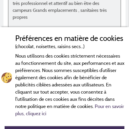
très professionnel et attentif au bien être des
c
campeurs Grands emplacements , sanitaires très
p
propres
v
c
Avis sur l'hébergement
s
Préférences en matière de cookies
p
Ombragé
m
(chocolat, noisettes, raisins secs...)
s
Nous utilisons des cookies strictement nécessaires
e
au fonctionnement du site, aux performances et aux
préférences. Nous sommes susceptibles d’utiliser
également des cookies afin de bénéficier de
*Avis datés de moins de 3 ans et soumis à un contrôle.
En savoir
A
plus
publicités ciblées adressées aux utilisateurs. En
cliquant sur tout accepter, vous consentez à
l'utilisation de ces cookies aux fins décrites dans
c
notre politique en matière de cookies.
Pour en savoir
d
plus, cliquez ici