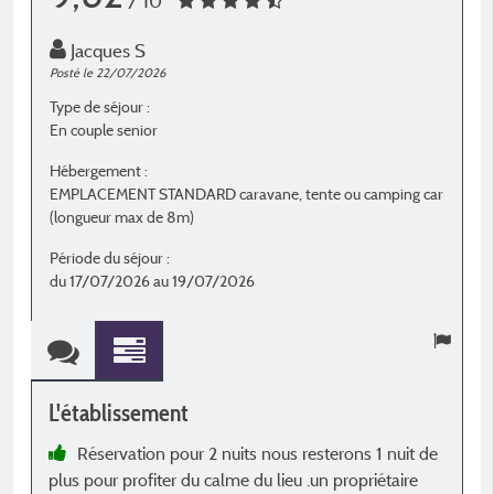
/ 10
Jacques S
Posté le 22/07/2026
Po
Type de séjour :
T
En couple senior
E
Hébergement :
H
EMPLACEMENT STANDARD caravane, tente ou camping car
E
(longueur max de 8m)
(
Période du séjour :
P
du 17/07/2026 au 19/07/2026
d
L'établissement
L
Réservation pour 2 nuits nous resterons 1 nuit de
plus pour profiter du calme du lieu .un propriétaire
V