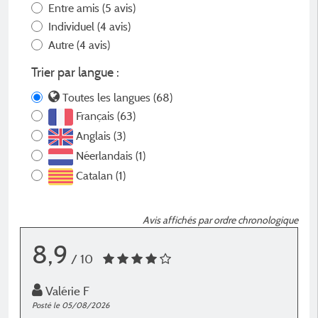
Entre amis
(5 avis)
Individuel
(4 avis)
Autre
(4 avis)
Trier par langue :
Toutes les langues (68)
Français (63)
Anglais (3)
Néerlandais (1)
Catalan (1)
Avis affichés par ordre chronologique
8,9
/ 10
Valérie F
Posté le 05/08/2026
P