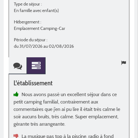
Type de séjour :
T
En famille avec enfant(s)
E
Hébergement :
H
Emplacement Camping-Car
M
Période du séjour :
P
du 31/07/2026 au 02/08/2026
d
L'établissement
L
Nous avons passé un excellent séjour dans ce
petit camping familial, contrairement aux
t
commentaires que j’en ai pu lire il était très calme le
p
soir aucuns bruits, très calme. Super emplacement,
n
gérante très arrangeante.
a
o
La musique pas top à la piscine, radio à fond