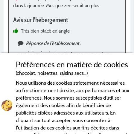
c
dans la journée. Musique zen serait un plus
c
l
Avis sur l'hébergement
A
Très bien placé en angle
Réponse de l'établissement :
t
merci d'avoir pris de votre temps pour partager
c
votre ressenti à propos de votre séjour .dans notre
Préférences en matière de cookies
camping.
(chocolat, noisettes, raisins secs...)
s
e
Nous utilisons des cookies strictement nécessaires
e
au fonctionnement du site, aux performances et aux
préférences. Nous sommes susceptibles d’utiliser
également des cookies afin de bénéficier de
*Avis datés de moins de 3 ans et soumis à un contrôle.
En savoir
plus
publicités ciblées adressées aux utilisateurs. En
cliquant sur tout accepter, vous consentez à
l'utilisation de ces cookies aux fins décrites dans