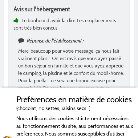
Avis sur l'hébergement
A
Le bonheur d avoir la clim Les emplacements
sont très bien conçus
c
Réponse de l'établissement :
Merci beaucoup pour votre message, ça nous fait
vraiment plaisir. On est ravis que vous ayez passé
un bon séjour en famille et que vous ayez apprécié
le camping, la piscine et le confort du mobil-home.
Pour la paella… ce sera une bonne excuse pour
revenir ! 😉 On sera heureux de vous la faire
découvrir lors d'un prochain séjour. À très bientôt
Préférences en matière de cookies
aux Terrasses Provençales ! Bryce et Minke
(chocolat, noisettes, raisins secs...)
Nous utilisons des cookies strictement nécessaires
au fonctionnement du site, aux performances et aux
préférences. Nous sommes susceptibles d’utiliser