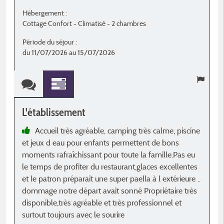
Hébergement :
H
Cottage Confort - Climatisé - 2 chambres
C
Période du séjour :
P
du 11/07/2026 au 15/07/2026
d
L'établissement
L
Accueil très agréable, camping très calme, piscine
et jeux d eau pour enfants permettent de bons
c
moments rafraîchissant pour toute la famille.Pas eu
é
le temps de profiter du restaurant,glaces excellentes
L
et le patron préparait une super paella à l extérieure ..
e
dommage notre départ avait sonné Propriétaire très
d
disponible,très agréable et très professionnel et
r
surtout toujours avec le sourire
s