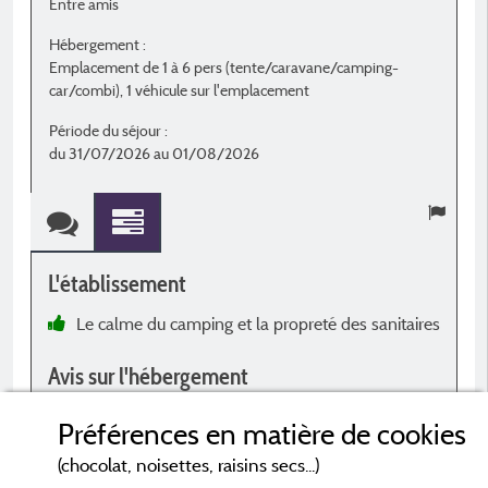
Entre amis
E
Hébergement :
H
Emplacement de 1 à 6 pers (tente/caravane/camping-
E
car/combi), 1 véhicule sur l'emplacement
c
Période du séjour :
P
du 31/07/2026 au 01/08/2026
d
L'établissement
L
Le calme du camping et la propreté des sanitaires
c
Avis sur l'hébergement
a
p
Emplacement spacieux
Préférences en matière de cookies
o
é
(chocolat, noisettes, raisins secs...)