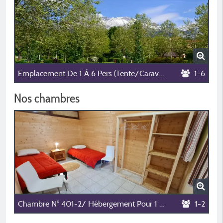
Emplacement De 1 À 6 Pers (Tente/Caravane/Camping-Car/Combi), 1 Véhicule Sur L'emplacement
1-6
Nos chambres
Chambre N° 401-2/ Hébergement Pour 1 Nuit Réservé Aux Randonneurs Avec 2 Lits De 90 De 15H/10H
1-2