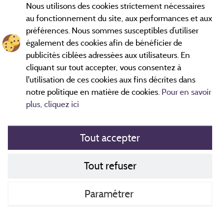
Nous utilisons des cookies strictement nécessaires
qu
au fonctionnement du site, aux performances et aux
préférences. Nous sommes susceptibles d’utiliser
A
également des cookies afin de bénéficier de
*Avis datés de moins de 3 ans et soumis à un contrôle.
En savoir
plus
publicités ciblées adressées aux utilisateurs. En
cliquant sur tout accepter, vous consentez à
e
l'utilisation de ces cookies aux fins décrites dans
e
notre politique en matière de cookies.
Pour en savoir
plus, cliquez ici
Tout accepter
Mentions légales
Tout refuser
Politique de cookies
Contact
Paramétrer
CGV