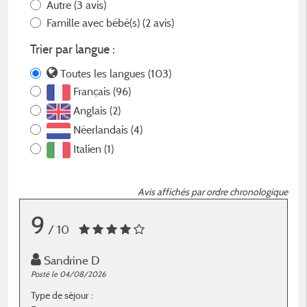
Autre
(3 avis)
Famille avec bébé(s)
(2 avis)
Trier par langue :
Toutes les langues (103)
Français (96)
Anglais (2)
Néerlandais (4)
Italien (1)
Avis affichés par ordre chronologique
9
/ 10
Sandrine D
Posté le 04/08/2026
P
Type de séjour :
T