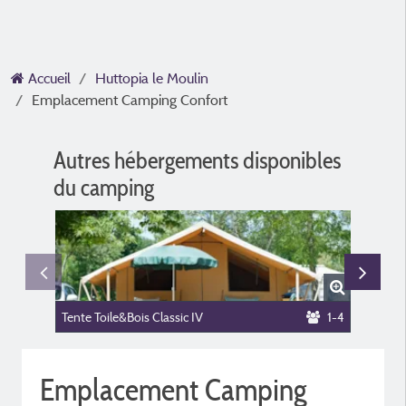
Accueil
Huttopia le Moulin
Emplacement Camping Confort
Autres hébergements disponibles
du camping
Tente Toile&Bois Classic IV
1-4
Tente toi
Emplacement Camping