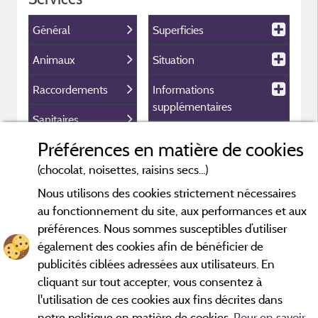
Général
Superficies
Animaux
Situation
Raccordements
Informations
supplémentaires
Sanitaires
Préférences en matière de cookies
Equipement
multimédia
(chocolat, noisettes, raisins secs...)
Nous utilisons des cookies strictement nécessaires
Equipement
au fonctionnement du site, aux performances et aux
extérieur
préférences. Nous sommes susceptibles d’utiliser
Parking
également des cookies afin de bénéficier de
publicités ciblées adressées aux utilisateurs. En
cliquant sur tout accepter, vous consentez à
l'utilisation de ces cookies aux fins décrites dans
notre politique en matière de cookies.
Pour en savoir