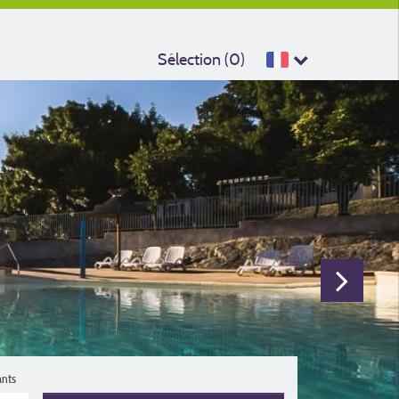
Sélection (
0
)
ants