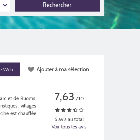
Rechercher
Ajouter à ma sélection
te Web
7,63
'arc et de Ruoms,
/10
stiques, villages
ine est chauffée
6 avis au total
Voir tous les avis