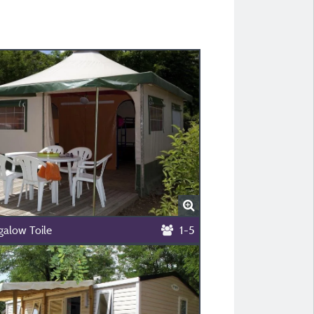
alow Toile
1-5