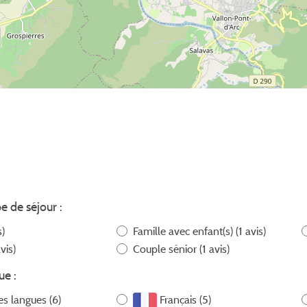
pe de séjour :
s)
Famille avec enfant(s)
(1 avis)
vis)
Couple sénior
(1 avis)
ue :
es langues (6)
Français (5)