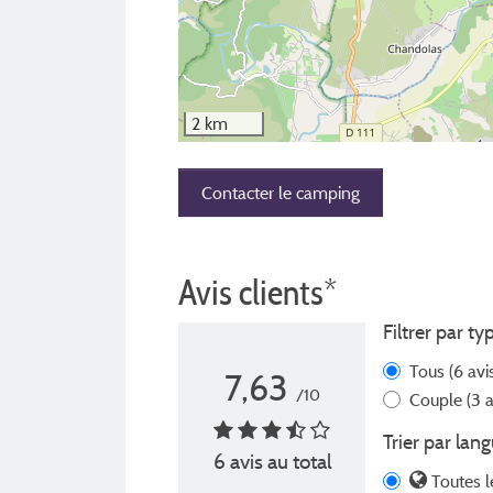
2 km
Contacter le camping
Avis clients*
Filtrer par ty
Tous
(6 avi
7,63
/10
Couple
(3 a
Trier par lang
6 avis au total
Toutes l