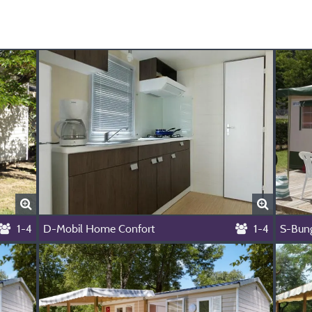
1-4
D-Mobil Home Confort
1-4
S-Bung