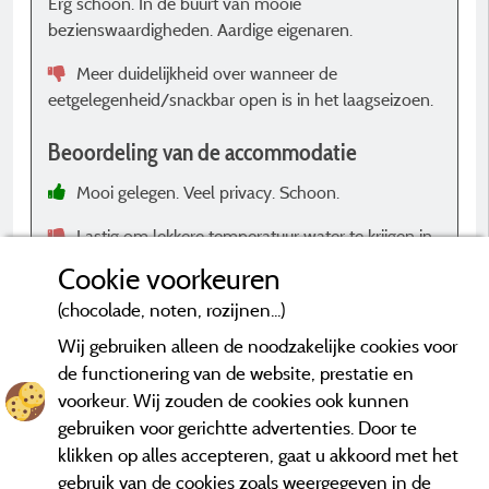
Erg schoon. In de buurt van mooie
e
bezienswaardigheden. Aardige eigenaren.
Meer duidelijkheid over wanneer de
B
eetgelegenheid/snackbar open is in het laagseizoen.
Beoordeling van de accommodatie
Mooi gelegen. Veel privacy. Schoon.
Lastig om lekkere temperatuur water te krijgen in
de douche. Het is erg heet of erg koud.
Cookie voorkeuren
(chocolade, noten, rozijnen...)
Wij gebruiken alleen de noodzakelijke cookies voor
de functionering van de website, prestatie en
voorkeur. Wij zouden de cookies ook kunnen
*Beoordelingen die niet ouder zijn dan drie jaar en een controle
hebben ondergaan.
Meer informatie
gebruiken voor gerichtte advertenties. Door te
klikken op alles accepteren, gaat u akkoord met het
gebruik van de cookies zoals weergegeven in de