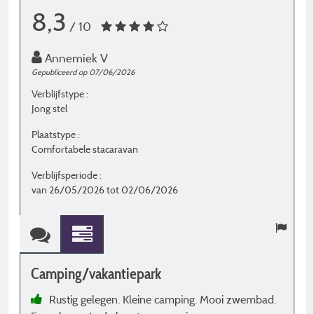
8,3
/ 10
Annemiek V
Gepubliceerd op 07/06/2026
G
Verblijfstype :
Ve
Jong stel
J
Plaatstype :
P
Comfortabele stacaravan
K
Verblijfsperiode :
V
van 26/05/2026 tot 02/06/2026
v
Camping/vakantiepark
C
Rustig gelegen. Kleine camping. Mooi zwembad.