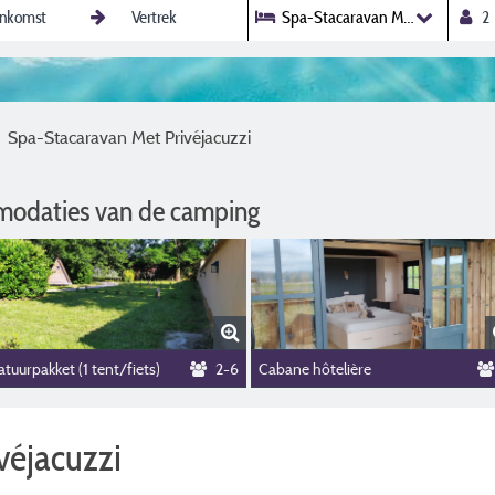
Spa-Stacaravan Met Privéjacuzz
Spa-Stacaravan Met Privéjacuzzi
modaties van de camping
tuurpakket (1 tent/fiets)
2-6
Cabane hôtelière
véjacuzzi