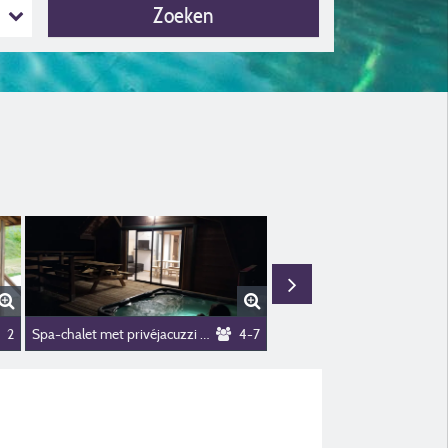
Zoeken
i
2
Spa-chalet met privéjacuzzi + babypakket inbegrepen
4-7
3-slaapkamer chalet