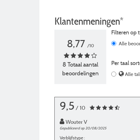
Klantenmeningen*
Filteren op t
8,77
Alle beoo
/10
Per taal sort
8 Totaal aantal
beoordelingen
Alle ta
9,5
/ 10
Wouter V
Gepubliceerd op 20/08/2025
Verblijfstype :