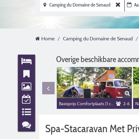
Home
Camping du Domaine de Senaud
Overige beschikbare accom
Basisprijs Comfortplaats (1 caravan of camper / 1 auto / elektriciteit)
2-6
Na
Spa-Stacaravan Met Pri