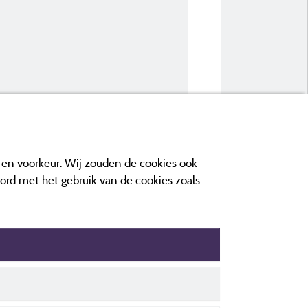
En famille avec enfant(s)
Plaatstype :
Spa-stacaravan met privéj
Verblijfsperiode :
van 19/07/2026 tot 22/
e en voorkeur. Wij zouden de cookies ook
oord met het gebruik van de cookies zoals
ens