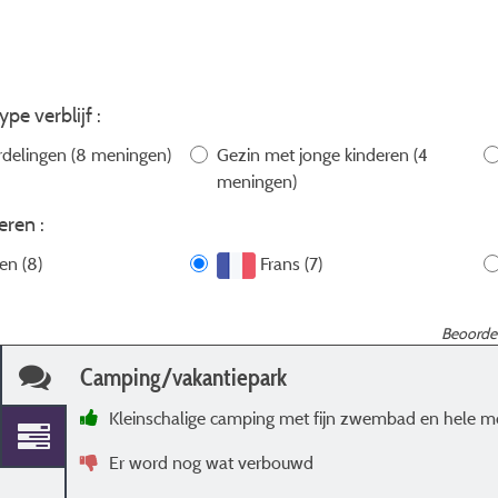
ype verblijf :
rdelingen
(8 meningen)
Gezin met jonge kinderen
(4
meningen)
eren :
len (8)
Frans (7)
Beoordel
Camping/vakantiepark
Kleinschalige camping met fijn zwembad en hele 
Er word nog wat verbouwd