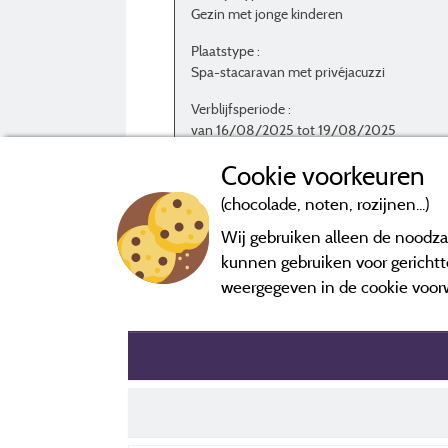
Gezin met jonge kinderen
Plaatstype :
Spa-stacaravan met privéjacuzzi
Verblijfsperiode :
van 16/08/2025 tot 19/08/2025
Cookie voorkeuren
(chocolade, noten, rozijnen...)
Wij gebruiken alleen de noodzak
Beoordelingen die niet ouder zijn dan drie ja
kunnen gebruiken voor gerichtte
weergegeven in de cookie voor