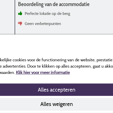
Beoordeling van de accommodatie
Perfecte lokatie op de berg
Geen verbeterpunten
elijke cookies voor de functionering van de website, prestati
ar en een controle hebben ondergaan.
Meer informatie
 advertenties. Door te klikken op alles accepteren, gaat u akk
waarden.
Klik hier voor meer informatie
Alles accepteren
Cookiesbeleid
Alles weigeren
Contact gegev