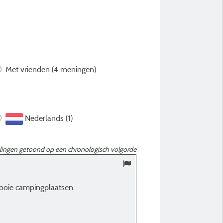
Met vrienden
(4 meningen)
Nederlands (1)
ingen getoond op een chronologisch volgorde
9,25
/ 10
mooie campingplaatsen
Jerome M
Gepubliceerd op 27/07/2026
Verblijfstype :