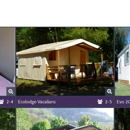
2-4
Ecolodge Vacalians
2-5
Evo 2