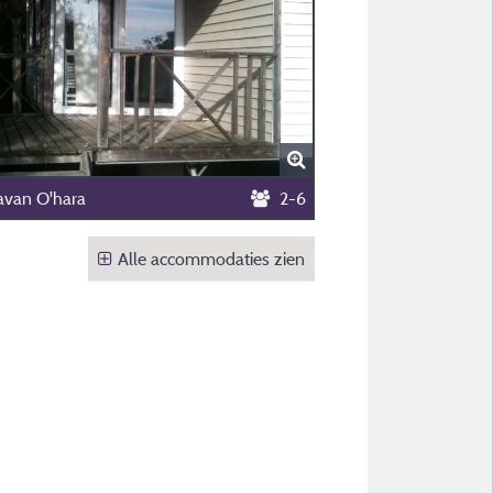
avan O'hara
2-6
Alle accommodaties zien