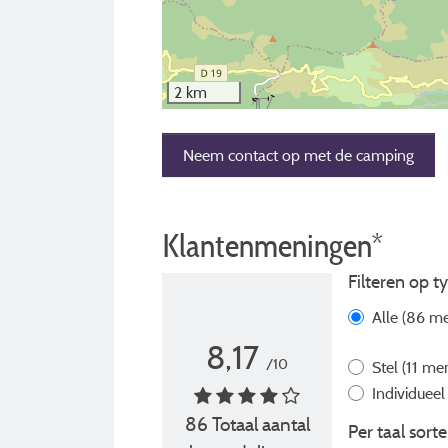
2 km
Neem contact op met de camping
Klantenmeningen*
Filteren op ty
Alle
(86 me
8,17
/10
Stel
(11 me
Individuee
86 Totaal aantal
Per taal sorte