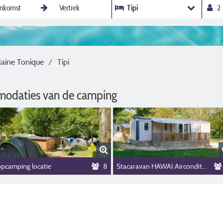
Tipi
laine Tonique
Tipi
modaties van de camping
opcamping locatie
8
Stacaravan HAWAI Airconditioning