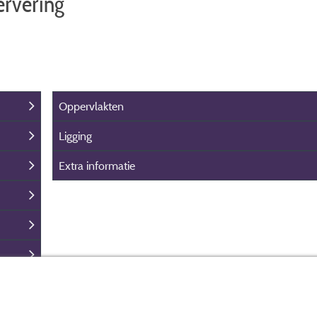
ervering
Oppervlakten
Ligging
Extra informatie