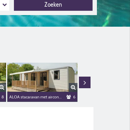
Zoeken
8
ALOA stacaravan met airconditioning
6