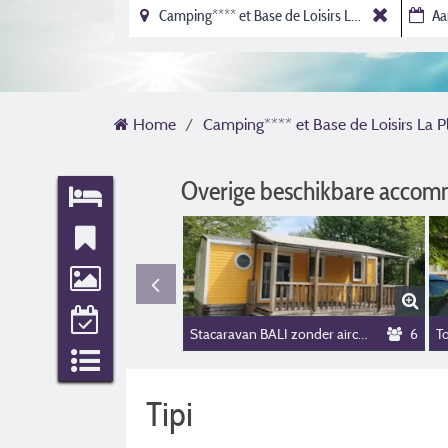
Home
Camping**** et Base de Loisirs La P
Overige beschikbare accom
Stacaravan BALI zonder airconditioning
6
T
Tipi