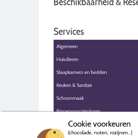
Beschikbaarheid & Res
Services
Algemeen
Huisdieren
Slaapkamers en bedden
Keuken & Sanitair
Schoonmaak
Binnenvoorzieningen
Cookie voorkeuren
Buitenvoorzieningen
(chocolade, noten, rozijnen...)
Beveiliging & Parkeerplaats