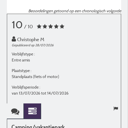
Beoordelingen getoond op een chronologisch volgorde
10
/ 10
Christophe M
Gepubliceerd op 28/07/2026
G
Verblijfstype :
V
Entre amis
E
Plaatstype :
P
Standplaats (fiets of motor)
S
Verblijfsperiode :
V
van 13/07/2026 tot 14/07/2026
Camping/vakantiepark