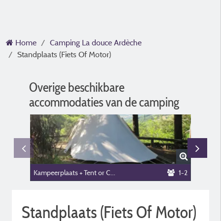
Home
Camping La douce Ardèche
Standplaats (Fiets Of Motor)
Overige beschikbare
accommodaties van de camping
Kampeerplaats + Tent or Caravan
1-2
Stacara
Standplaats (Fiets Of Motor)