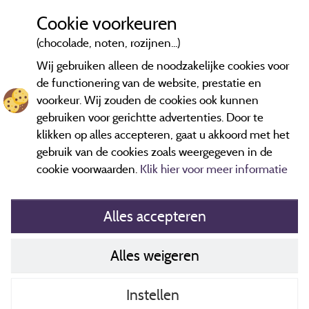
à vélo, et qui sait... peut-être à une prochaine étape
Cookie voorkeuren
chez nous ! 🚴😊
(chocolade, noten, rozijnen...)
Wij gebruiken alleen de noodzakelijke cookies voor
de functionering van de website, prestatie en
voorkeur. Wij zouden de cookies ook kunnen
Beoordelingen die niet ouder zijn dan drie jaar en een controle
gebruiken voor gerichtte advertenties. Door te
hebben ondergaan.
Meer informatie
klikken op alles accepteren, gaat u akkoord met het
gebruik van de cookies zoals weergegeven in de
cookie voorwaarden.
Klik hier voor meer informatie
Alles accepteren
Alles weigeren
Cookiesbeleid
Contact gegevens
Instellen
Algemene verkoopvoorwaarden