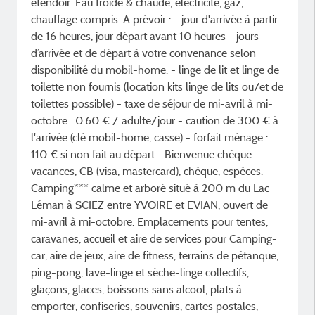
étendoir. Eau froide & chaude, électricité, gaz,
chauffage compris. A prévoir : - jour d'arrivée à partir
de 16 heures, jour départ avant 10 heures - jours
d’arrivée et de départ à votre convenance selon
disponibilité du mobil-home. - linge de lit et linge de
toilette non fournis (location kits linge de lits ou/et de
toilettes possible) - taxe de séjour de mi-avril à mi-
octobre : 0.60 € / adulte/jour - caution de 300 € à
l'arrivée (clé mobil-home, casse) - forfait ménage :
110 € si non fait au départ. -Bienvenue chèque-
vacances, CB (visa, mastercard), chèque, espèces.
Camping*** calme et arboré situé à 200 m du Lac
Léman à SCIEZ entre YVOIRE et EVIAN, ouvert de
mi-avril à mi-octobre. Emplacements pour tentes,
caravanes, accueil et aire de services pour Camping-
car, aire de jeux, aire de fitness, terrains de pétanque,
ping-pong, lave-linge et sèche-linge collectifs,
glaçons, glaces, boissons sans alcool, plats à
emporter, confiseries, souvenirs, cartes postales,