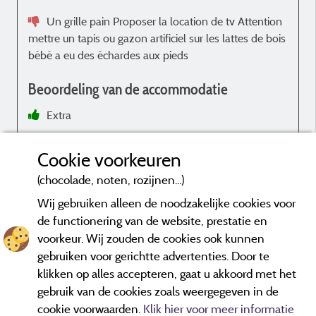
Un grille pain Proposer la location de tv Attention
mettre un tapis ou gazon artificiel sur les lattes de bois
bébé a eu des échardes aux pieds
i
Beoordeling van de accommodatie
Extra
Climatisation faible Plancher terrasse à recouvrir
Cookie voorkeuren
Manque TV
(chocolade, noten, rozijnen...)
Wij gebruiken alleen de noodzakelijke cookies voor
de functionering van de website, prestatie en
voorkeur. Wij zouden de cookies ook kunnen
Beoordelingen die niet ouder zijn dan drie jaar en een controle
gebruiken voor gerichtte advertenties. Door te
hebben ondergaan.
Meer informatie
klikken op alles accepteren, gaat u akkoord met het
gebruik van de cookies zoals weergegeven in de
cookie voorwaarden.
Klik hier voor meer informatie