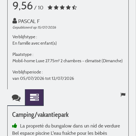
9,56
/ 10
PASCAL F
Gepubliceerd op 15/07/2026
G
Verblijfstype :
V
En famille avec enfant(s)
E
Plaatstype :
P
Mobil-home Luxe 27.75m² 2 chambres - climatisé (Dimanche)
M
Verblijfsperiode :
V
van 05/07/2026 tot 12/07/2026
v
Camping/vakantiepark
La propreté du bungalow dans un nid de verdure
Bel espace piscine L'eau fraîche pour les bébés
f