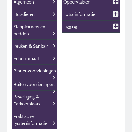
Algemeen
Oppervlakten
Huisdieren
Extra informatie
Slaapkamers en
Ligging
bedden
Keuken & Sanitair
Schoonmaak
Binnenvoorzieningen
Buitenvoorzieningen
Beveiliging &
Parkeerplaats
Praktische
gasteninformatie