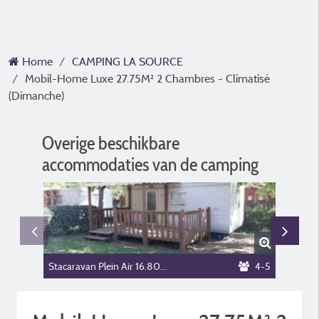
Home
CAMPING LA SOURCE
Mobil-Home Luxe 27.75M² 2 Chambres - Climatisé
(Dimanche)
Overige beschikbare
accommodaties van de camping
Stacaravan Plein Air 16.80m² - zonder privé sanitair
4-5
Standpla