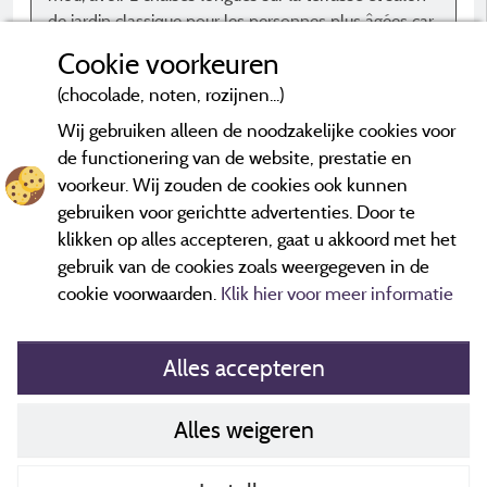
de jardin classique pour les personnes plus âgées car
banc en bois pas top
Cookie voorkeuren
(chocolade, noten, rozijnen...)
p
Wij gebruiken alleen de noodzakelijke cookies voor
de functionering van de website, prestatie en
voorkeur. Wij zouden de cookies ook kunnen
*Beoordelingen die niet ouder zijn dan drie jaar en een controle
hebben ondergaan.
Meer informatie
gebruiken voor gerichtte advertenties. Door te
klikken op alles accepteren, gaat u akkoord met het
gebruik van de cookies zoals weergegeven in de
cookie voorwaarden.
Klik hier voor meer informatie
Alles accepteren
Alles weigeren
Cookiesbeleid
Contact gegevens