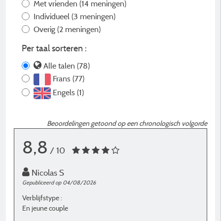
Met vrienden
(14 meningen)
Individueel
(3 meningen)
Overig
(2 meningen)
Per taal sorteren :
Alle talen (78)
Frans (77)
Engels (1)
Beoordelingen getoond op een chronologisch volgorde
8,8
/ 10
Nicolas S
Gepubliceerd op 04/08/2026
Ge
Verblijfstype :
Ve
En jeune couple
E