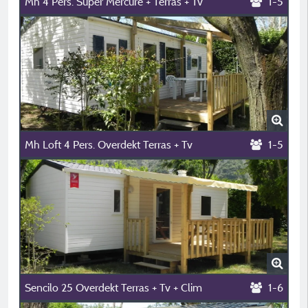
Mh 4 Pers. Super Mercure + Terras + Tv
1-5
Mh Loft 4 Pers. Overdekt Terras + Tv
1-5
Sencilo 25 Overdekt Terras + Tv + Clim
1-6