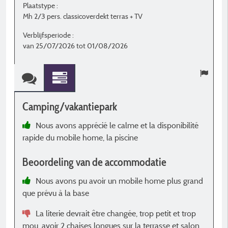
Plaatstype :
P
Mh 2/3 pers. classicoverdekt terras + TV
M
Verblijfsperiode :
V
van 25/07/2026 tot 01/08/2026
v
Camping/vakantiepark
C
Nous avons apprécié le calme et la disponibilité
rapide du mobile home, la piscine
c
A
Beoordeling van de accommodatie
s
c
Nous avons pu avoir un mobile home plus grand
C
que prévu à la base
u
La literie devrait être changée, trop petit et trop
B
mou, avoir 2 chaises longues sur la terrasse et salon