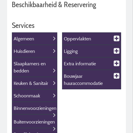
Beschikbaarheid & Reservering
Services
Algemeen
Oppervlakten
Huisdieren
Ligging
Slaapkamers en
Extra informatie
bedden
Bouwjaar
Keuken & Sanitair
huuraccommodatie
Schoonmaak
Binnenvoorzieningen
Buitenvoorzieningen