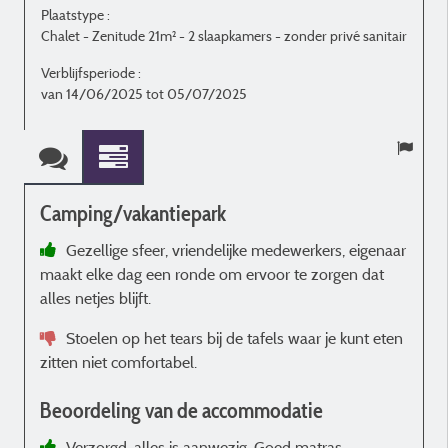
Plaatstype :
P
Chalet - Zenitude 21m² - 2 slaapkamers - zonder privé sanitair
C
Verblijfsperiode :
V
van 14/06/2025 tot 05/07/2025
Camping/vakantiepark
Gezellige sfeer, vriendelijke medewerkers, eigenaar
maakt elke dag een ronde om ervoor te zorgen dat
d
alles netjes blijft.
d
Stoelen op het tears bij de tafels waar je kunt eten
zitten niet comfortabel.
v
Beoordeling van de accommodatie
Verzorgd, alles is aanwezig. Goed matras.