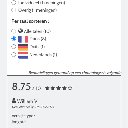
Individueel
(1 meningen)
Overig
(1 meningen)
Per taal sorteren :
Alle talen (10)
Frans (8)
Duits (1)
Nederlands (1)
Beoordelingen getoond op een chronologisch volgorde
8,75
/ 10
William V
Gepubliceerd op 08/07/2025
G
Verblijfstype :
V
Jong stel
E