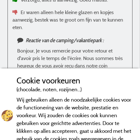
h
Er waren alleen hele kleine glazen en kopjes
r
aanwezig, bestek was te groot om fijn van te kunnen
u
eten.
Reactie van de camping/vakantiepark :
d
d
Bonjour, Je vous remercie pour votre retour et
m
d'avoir pris le temps de l'écrire. Nous sommes très
s
heureux de vous avoir reçu dans notre coin
l
charmant. Au plaisir de vous retrouver ! A très
Cookie voorkeuren
v
bientôt Vanessa et Thomas
(chocolade, noten, rozijnen...)
Wij gebruiken alleen de noodzakelijke cookies voor
de functionering van de website, prestatie en
voorkeur. Wij zouden de cookies ook kunnen
Beoordelingen die niet ouder zijn dan drie jaar en een controle
gebruiken voor gerichtte advertenties. Door te
hebben ondergaan.
Meer informatie
klikken op alles accepteren, gaat u akkoord met het
gebruik van de cookies zoals weergegeven in de