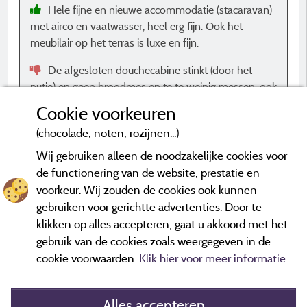
Hele fijne en nieuwe accommodatie (stacaravan)
met airco en vaatwasser, heel erg fijn. Ook het
meubilair op het terras is luxe en fijn.
De afgesloten douchecabine stinkt (door het
putje) en geen broodmes en te te weinig messen, ook
zou een Nespresso fijn zijn (in plaats van filterkoffie).
Cookie voorkeuren
(chocolade, noten, rozijnen...)
Wij gebruiken alleen de noodzakelijke cookies voor
de functionering van de website, prestatie en
voorkeur. Wij zouden de cookies ook kunnen
*Beoordelingen die niet ouder zijn dan drie jaar en een controle
hebben ondergaan.
Meer informatie
gebruiken voor gerichtte advertenties. Door te
klikken op alles accepteren, gaat u akkoord met het
gebruik van de cookies zoals weergegeven in de
cookie voorwaarden.
Klik hier voor meer informatie
Alles accepteren