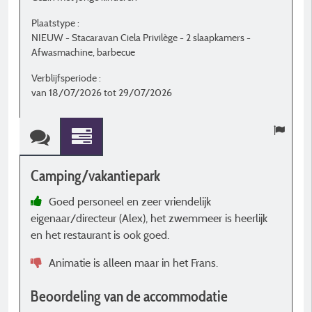
Plaatstype :
P
NIEUW - Stacaravan Ciela Privilège - 2 slaapkamers -
S
Afwasmachine, barbecue
U
Verblijfsperiode :
V
van 18/07/2026 tot 29/07/2026
v
Camping/vakantiepark
C
Goed personeel en zeer vriendelijk
eigenaar/directeur (Alex), het zwemmeer is heerlijk
B
en het restaurant is ook goed.
Animatie is alleen maar in het Frans.
Beoordeling van de accommodatie