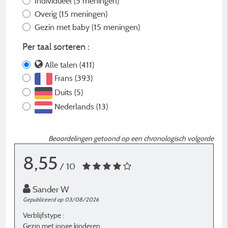
Individueel
(5 meningen)
Overig
(15 meningen)
Gezin met baby
(15 meningen)
Per taal sorteren :
Alle talen (411)
Frans (393)
Duits (5)
Nederlands (13)
Beoordelingen getoond op een chronologisch volgorde
8,55
/ 10
Sander W
Gepubliceerd op 03/08/2026
G
Verblijfstype :
Ve
Gezin met jonge kinderen
G