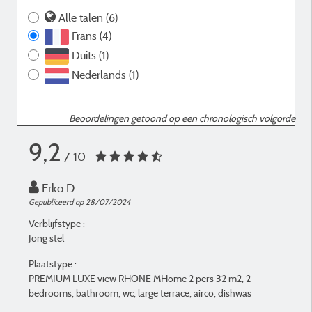
Alle talen (6)
Frans (4)
Duits (1)
Nederlands (1)
Beoordelingen getoond op een chronologisch volgorde
9,2
/ 10
Erko D
Gepubliceerd op 28/07/2024
G
Verblijfstype :
V
Jong stel
E
Plaatstype :
P
PREMIUM LUXE view RHONE MHome 2 pers 32 m2, 2
bedrooms, bathroom, wc, large terrace, airco, dishwas
b