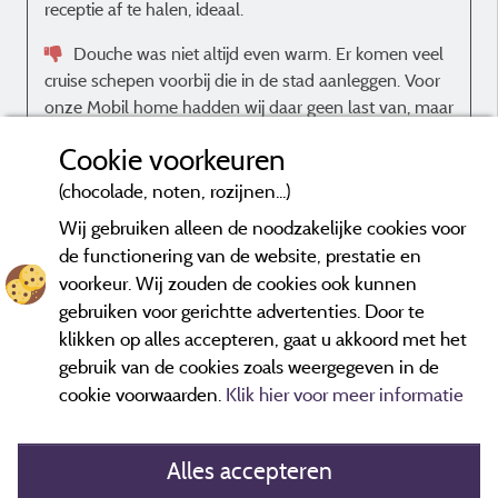
receptie af te halen, ideaal.
Douche was niet altijd even warm. Er komen veel
cruise schepen voorbij die in de stad aanleggen. Voor
onze Mobil home hadden wij daar geen last van, maar
de camperplekken aan het water keken daar af en toe
Cookie voorkeuren
wel tegen aan..
(chocolade, noten, rozijnen...)
Wij gebruiken alleen de noodzakelijke cookies voor
de functionering van de website, prestatie en
voorkeur. Wij zouden de cookies ook kunnen
Beoordelingen die niet ouder zijn dan drie jaar en een controle
gebruiken voor gerichtte advertenties. Door te
hebben ondergaan.
Meer informatie
klikken op alles accepteren, gaat u akkoord met het
gebruik van de cookies zoals weergegeven in de
cookie voorwaarden.
Klik hier voor meer informatie
Alles accepteren