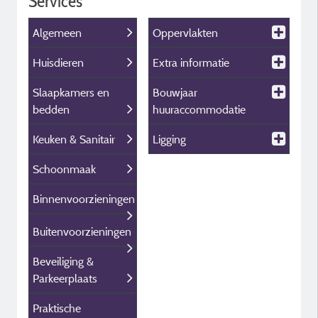
Services
Algemeen
Oppervlakten
Huisdieren
Extra informatie
Slaapkamers en
Bouwjaar
bedden
huuraccommodatie
Keuken & Sanitair
Ligging
Schoonmaak
Binnenvoorzieningen
Buitenvoorzieningen
Beveiliging &
Parkeerplaats
Praktische