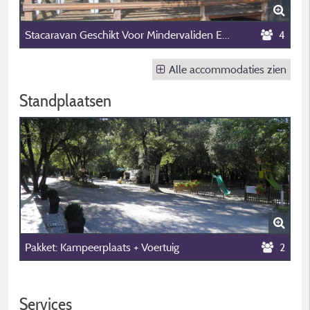
Stacaravan Geschikt Voor Mindervaliden En Gehandicapten Irm N°18 2 Slaapkamers
4
Alle accommodaties zien
Standplaatsen
Pakket: Kampeerplaats + Voertuig
2
Services