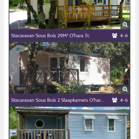
Stacaravan Sous Bois 29M² O'hara Tc
4-6
Stacaravan Sous Bois 2 Slaapkamers O'hara Sb 784Ti
4-6