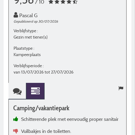
/ 10
Pascal G
Gepubliceerd op 30/07/2026
G
Verblijfstype :
Ve
Gezin met tiener(s)
G
Plaatstype :
P
Kampeerplaats
K
Verblijfsperiode :
V
van 13/07/2026 tot 27/07/2026
v
Camping/vakantiepark
C
Schitterende plek met eenvoudig proper sanitair
c
Vuilbakjes in de toiletten.
G