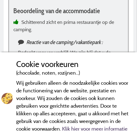
e
Beoordeling van de accommodatie
k
o
Schitterend zicht en prima restaurantje op de
camping.
d
Reactie van de camping/vakantiepark :
Bedankt voor uw verblijf. We zijn blij dat u de
B
camping en het restaurant hebt gewaardeerd.
Cookie voorkeuren
(chocolade, noten, rozijnen...)
c
Wij gebruiken alleen de noodzakelijke cookies voor
de functionering van de website, prestatie en
voorkeur. Wij zouden de cookies ook kunnen
*Beoordelingen die niet ouder zijn dan drie jaar en een controle
hebben ondergaan.
Meer informatie
gebruiken voor gerichtte advertenties. Door te
klikken op alles accepteren, gaat u akkoord met het
gebruik van de cookies zoals weergegeven in de
cookie voorwaarden.
Klik hier voor meer informatie