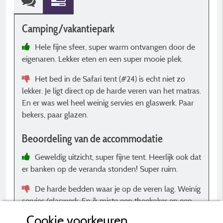
Camping/vakantiepark
C
Hele fijne sfeer, super warm ontvangen door de
eigenaren. Lekker eten en een super mooie plek.
o
Het bed in de Safari tent (#24) is echt niet zo
lekker. Je ligt direct op de harde veren van het matras.
B
En er was wel heel weinig servies en glaswerk. Paar
bekers, paar glazen.
Beoordeling van de accommodatie
Geweldig uitzicht, super fijne tent. Heerlijk ook dat
er banken op de veranda stonden! Super ruim.
De harde bedden waar je op de veren lag. Weinig
servies/glaswerk. En ik miste een theekoker en een
schaar.
Cookie voorkeuren