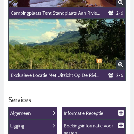
Campingplaats Tent Standplaats Aan Rivier Drôme
2-6
Exclusieve Locatie Met Uitzicht Op De Rivier En De Bergen. Caravan, Tent Of Camper
2-6
Services
Algemeen
Informatie Receptie
Ligging
Boekingsinformatie voor
gasten