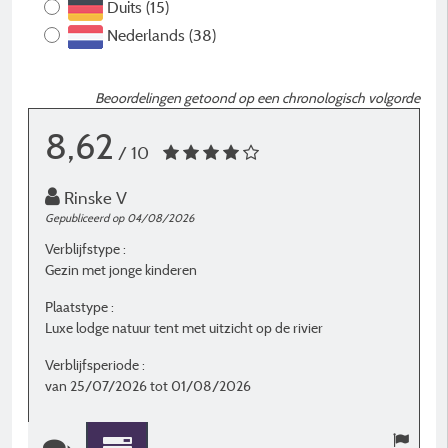
Duits (15)
Nederlands (38)
Beoordelingen getoond op een chronologisch volgorde
8,62
/ 10
Rinske V
Gepubliceerd op 04/08/2026
G
Verblijfstype :
Ve
Gezin met jonge kinderen
S
Plaatstype :
P
Luxe lodge natuur tent met uitzicht op de rivier
L
Verblijfsperiode :
V
van 25/07/2026 tot 01/08/2026
v