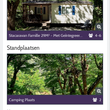
Stacaravan Famille 29M² - Met Geïntegreerd Overdekt Terras Een 2 (Slaap)Kamers
4-6
Standplaatsen
Camping Plaats
2