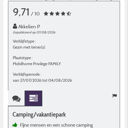
9,71
/ 10
Akkelien P
Gepubliceerd op 07/08/2026
G
Verblijfstype :
Ve
Gezin met tiener(s)
G
Plaatstype :
P
Mobilhome Privilege FAMILY
S
Verblijfsperiode :
V
van 27/07/2026 tot 04/08/2026
v
Camping/vakantiepark
C
Fijne mensen en een schone camping