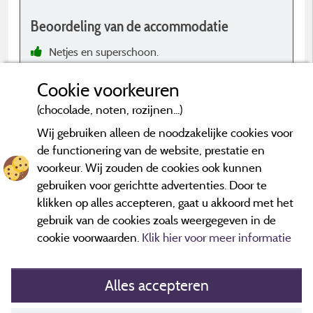
N
Beoordeling van de accommodatie
t
H
Netjes en superschoon.
M
r
Miste een kaasschaaf.
Cookie voorkeuren
2
(chocolade, noten, rozijnen...)
c
d
Wij gebruiken alleen de noodzakelijke cookies voor
d
de functionering van de website, prestatie en
voorkeur. Wij zouden de cookies ook kunnen
*Beoordelingen die niet ouder zijn dan drie jaar en een controle
hebben ondergaan.
Meer informatie
gebruiken voor gerichtte advertenties. Door te
s
klikken op alles accepteren, gaat u akkoord met het
g
gebruik van de cookies zoals weergegeven in de
a
cookie voorwaarden.
Klik hier voor meer informatie
d
d
m
Alles accepteren
s