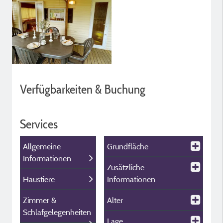
Verfügbarkeiten & Buchung
Services
Allgemeine
Grundfläche
Informationen
Zusätzliche
Haustiere
Informationen
Zimmer &
Alter
Schlafgelegenheiten
Lage