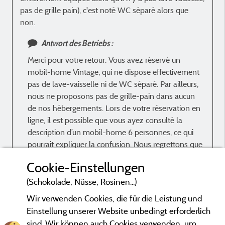
pas de grille pain), c'est noté WC séparé alors que
non.
Antwort des Betriebs :
Merci pour votre retour. Vous avez réservé un
mobil-home Vintage, qui ne dispose effectivement
pas de lave-vaisselle ni de WC séparé. Par ailleurs,
nous ne proposons pas de grille-pain dans aucun
de nos hébergements. Lors de votre réservation en
ligne, il est possible que vous ayez consulté la
description d’un mobil-home 6 personnes, ce qui
pourrait expliquer la confusion. Nous regrettons que
cela n’ait pas répondu à vos attentes. Concernant
Cookie-Einstellungen
l’accueil, que pourrions-nous améliorer selon vous ?
Bien cordialement, Ronald et Ellen
(Schokolade, Nüsse, Rosinen...)
Wir verwenden Cookies, die für die Leistung und
Einstellung unserer Website unbedingt erforderlich
sind. Wir können auch Cookies verwenden, um