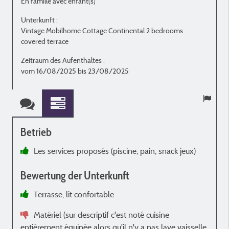
En famille avec enfant(s)
E
Unterkunft :
U
Vintage Mobilhome Cottage Continental 2 bedrooms
V
covered terrace
c
Zeitraum des Aufenthaltes :
Z
vom 16/08/2025 bis 23/08/2025
Betrieb
Les services proposés (piscine, pain, snack jeux)
v
Bewertung der Unterkunft
a
Terrasse, lit confortable
d
Matériel (sur descriptif c'est noté cuisine
entièrement équipée alors qu'il n'y a pas lave vaisselle,