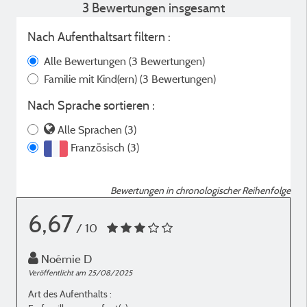
3 Bewertungen insgesamt
Nach Aufenthaltsart filtern :
Alle Bewertungen
(3 Bewertungen)
Familie mit Kind(ern)
(3 Bewertungen)
Nach Sprache sortieren :
Alle Sprachen (3)
Französisch (3)
Bewertungen in chronologischer Reihenfolge
6,67
/ 10
Noémie D
Veröffentlicht am 25/08/2025
V
Art des Aufenthalts :
A