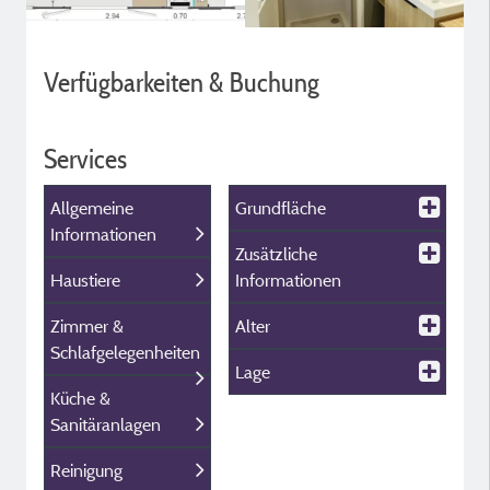
Verfügbarkeiten & Buchung
Services
Allgemeine
Grundfläche
Informationen
Zusätzliche
Haustiere
Informationen
Zimmer &
Alter
Schlafgelegenheiten
Lage
Küche &
Sanitäranlagen
Reinigung