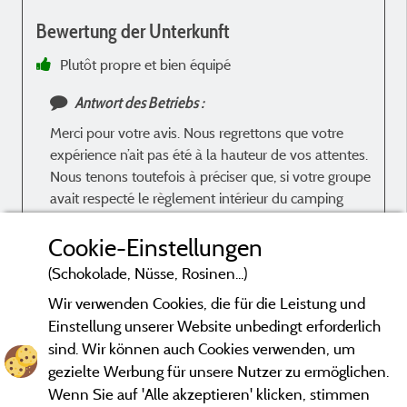
Bewertung der Unterkunft
Plutôt propre et bien équipé
Antwort des Betriebs :
Merci pour votre avis. Nous regrettons que votre
expérience n’ait pas été à la hauteur de vos attentes.
Nous tenons toutefois à préciser que, si votre groupe
avait respecté le règlement intérieur du camping
ainsi que nos biens, il n’aurait pas été nécessaire de
vous demander de quitter les lieux avant la fin de
Cookie-Einstellungen
votre séjour. La sécurité et le respect de tous nos
(Schokolade, Nüsse, Rosinen...)
visiteurs restent notre priorité. Cordialement, Ronald
Wir verwenden Cookies, die für die Leistung und
et Ellen
Einstellung unserer Website unbedingt erforderlich
sind. Wir können auch Cookies verwenden, um
gezielte Werbung für unsere Nutzer zu ermöglichen.
Bewertungen, die nicht älter als drei Jahre sind und einer
Wenn Sie auf 'Alle akzeptieren' klicken, stimmen
Überprüfung unterzogen wurden.
Mehr Informationen