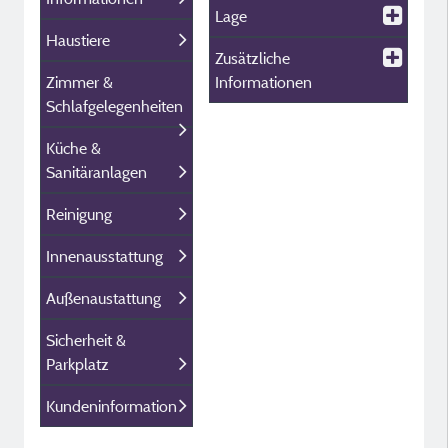
Lage
Haustiere
Zusätzliche
Zimmer &
Informationen
Schlafgelegenheiten
Küche &
Sanitäranlagen
Reinigung
Innenausstattung
Außenaustattung
Sicherheit &
Parkplatz
Kundeninformation