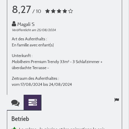
8,27
/ 10
Magali S
Veröffentlicht am 25/08/2024
V
Art des Aufenthalts :
A
En famille avec enfant(s)
A
Unterkunft :
U
Mobilheim Premium Trendy 33m² - 3 Schlafzimmer +
M
überdachte Terrasse -
Z
Zeitraum des Aufenthaltes :
vom 17/08/2024 bis 24/08/2024
Betrieb