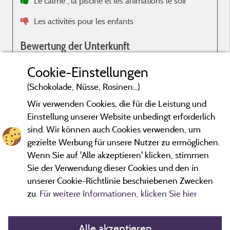
Le calme , la piscine et les animations le soir
m
l
Les activités pour les enfants
p
r
Bewertung der Unterkunft
b
Spacieux propre agréable avec la clim
Cookie-Einstellungen
Le lit pas très confortable
(Schokolade, Nüsse, Rosinen...)
Wir verwenden Cookies, die für die Leistung und
Einstellung unserer Website unbedingt erforderlich
sind. Wir können auch Cookies verwenden, um
gezielte Werbung für unsere Nutzer zu ermöglichen.
Bewertungen, die nicht älter als drei Jahre sind und einer
Wenn Sie auf 'Alle akzeptieren' klicken, stimmen
Überprüfung unterzogen wurden.
Mehr Informationen
Sie der Verwendung dieser Cookies und den in
unserer Cookie-Richtlinie beschriebenen Zwecken
zu.
Für weitere Informationen, klicken Sie hier
Alle akzeptieren