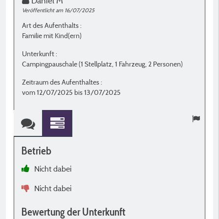
Daniel M
Veröffentlicht am 16/07/2025
Ve
Art des Aufenthalts :
A
Familie mit Kind(ern)
P
Unterkunft :
U
Campingpauschale (1 Stellplatz, 1 Fahrzeug, 2 Personen)
C
Zeitraum des Aufenthaltes :
Z
vom 12/07/2025 bis 13/07/2025
v
Betrieb
B
Nicht dabei
a
Nicht dabei
B
ü
Bewertung der Unterkunft