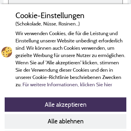
Nicht dabei
h
Cookie-Einstellungen
u
Nicht dabei
(Schokolade, Nüsse, Rosinen...)
n
s
Wir verwenden Cookies, die für die Leistung und
u
Einstellung unserer Website unbedingt erforderlich
g
sind. Wir können auch Cookies verwenden, um
b
gezielte Werbung für unsere Nutzer zu ermöglichen.
*Bewertungen, die nicht älter als drei Jahre sind und einer
T
Überprüfung unterzogen wurden.
Mehr Informationen
Wenn Sie auf 'Alle akzeptieren' klicken, stimmen
0
Sie der Verwendung dieser Cookies und den in
L
unserer Cookie-Richtlinie beschriebenen Zwecken
zu.
Für weitere Informationen, klicken Sie hier
B
Alle akzeptieren
S
Alle ablehnen
Richtlinien zu Cookies
F
Kontakt
H