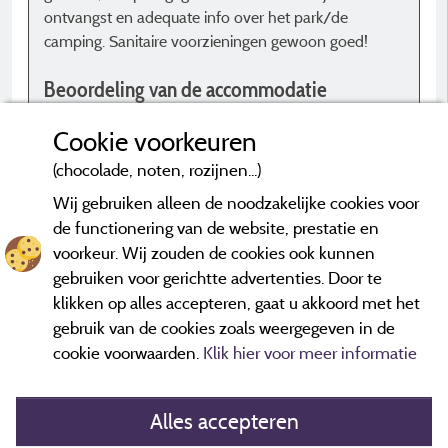
ontvangst en adequate info over het park/de
e
camping. Sanitaire voorzieningen gewoon goed!
s
e
Beoordeling van de accommodatie
c
d
Voertuig + Caravan
Cookie voorkeuren
b
s
(chocolade, noten, rozijnen...)
h
Wij gebruiken alleen de noodzakelijke cookies voor
O
de functionering van de website, prestatie en
voorkeur. Wij zouden de cookies ook kunnen
*Beoordelingen die niet ouder zijn dan drie jaar en een controle
e
hebben ondergaan.
Meer informatie
gebruiken voor gerichtte advertenties. Door te
g
klikken op alles accepteren, gaat u akkoord met het
v
gebruik van de cookies zoals weergegeven in de
cookie voorwaarden.
Klik hier voor meer informatie
B
Alles accepteren
B