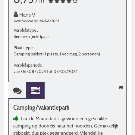
/ 10
Hans V
Gepubliceerd op 08/08/2024
G
Verblijfstype :
Ve
Senioren (echt)paar
G
Plaatstype :
P
Camping pakket (1 plaats, 1 voertuig, 2 personen)
S
Verblijfsperiode :
V
van 06/08/2024 tot 07/08/2024
v
Camping/vakantiepark
C
Lac du Marandan is gewoon een geschikte
camping op doorreis naar het noorden. Gemakkelijk
m
geboekt, dus plek gegarandeerd. Vriendelijke
o