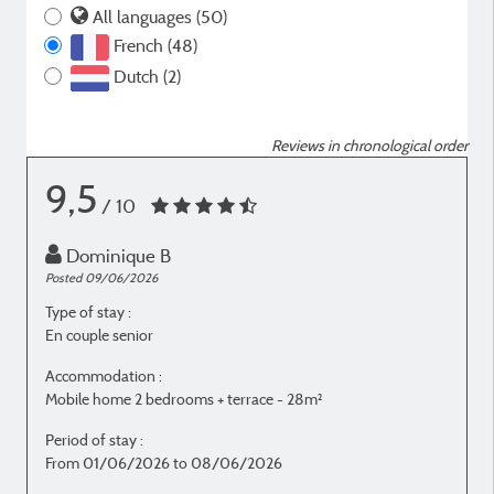
All languages (50)
French (48)
Dutch (2)
Reviews in chronological order
9,5
/ 10
Dominique B
Posted 09/06/2026
P
Type of stay :
T
En couple senior
E
Accommodation :
Mobile home 2 bedrooms + terrace - 28m²
M
Period of stay :
P
From 01/06/2026 to 08/06/2026