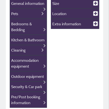
General information
Size
Pets
Location
Bedrooms &
Extra information
Bedding
Kitchen & Bathroom
Cleaning
Accommodation
equipment
Outdoor equipment
Security & Car park
Pre/Post booking
information