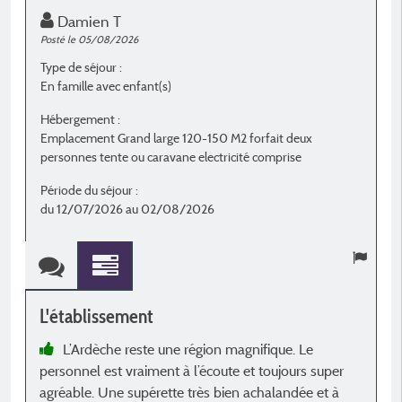
Damien T
Posté le 05/08/2026
P
Type de séjour :
T
En famille avec enfant(s)
E
Hébergement :
H
Emplacement Grand large 120-150 M2 forfait deux
E
personnes tente ou caravane electricité comprise
+
Période du séjour :
P
du 12/07/2026 au 02/08/2026
d
L'établissement
L
L’Ardèche reste une région magnifique. Le
personnel est vraiment à l’écoute et toujours super
m
agréable. Une supérette très bien achalandée et à
t