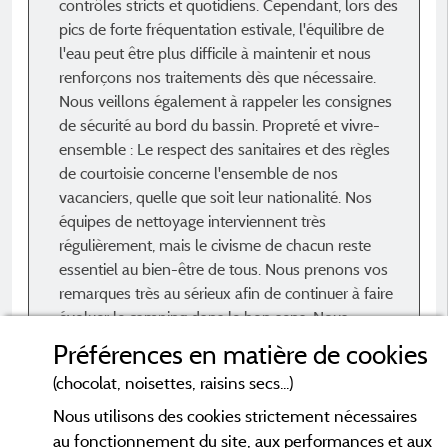
contrôles stricts et quotidiens. Cependant, lors des
pics de forte fréquentation estivale, l'équilibre de
l'eau peut être plus difficile à maintenir et nous
renforçons nos traitements dès que nécessaire.
Nous veillons également à rappeler les consignes
de sécurité au bord du bassin. Propreté et vivre-
ensemble : Le respect des sanitaires et des règles
de courtoisie concerne l'ensemble de nos
vacanciers, quelle que soit leur nationalité. Nos
équipes de nettoyage interviennent très
régulièrement, mais le civisme de chacun reste
essentiel au bien-être de tous. Nous prenons vos
remarques très au sérieux afin de continuer à faire
évoluer le camping dans le bon sens. Nous
espérons que vous garderez malgré tout de bons
Préférences en matière de cookies
souvenirs de la région.
(chocolat, noisettes, raisins secs...)
Nous utilisons des cookies strictement nécessaires
au fonctionnement du site, aux performances et aux