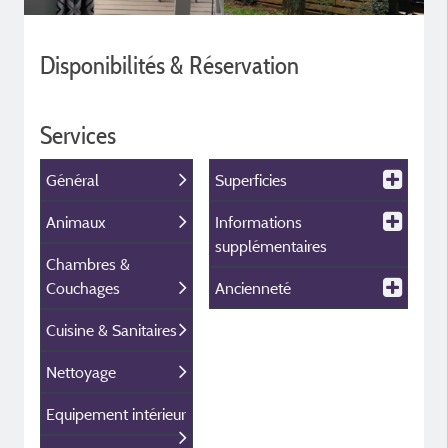
Disponibilités & Réservation
Services
Général
Superficies
Animaux
Informations
supplémentaires
Chambres &
Couchages
Ancienneté
Cuisine & Sanitaires
Nettoyage
Equipement intérieur