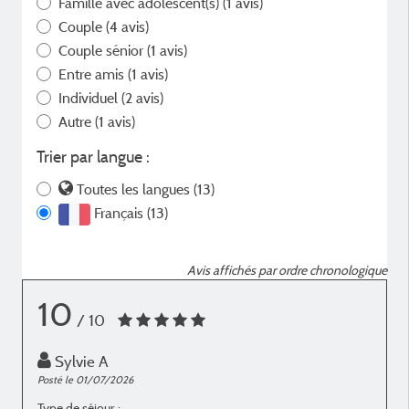
Famille avec adolescent(s)
(1 avis)
Couple
(4 avis)
Couple sénior
(1 avis)
Entre amis
(1 avis)
Individuel
(2 avis)
Autre
(1 avis)
Trier par langue :
Toutes les langues (13)
Français (13)
Avis affichés par ordre chronologique
10
/ 10
Sylvie A
Posté le 01/07/2026
P
Type de séjour :
T