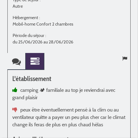
Autre
E
Hébergement :
H
Mobil-home Confort 2 chambres
M
Période du séjour :
P
du 25/06/2026 au 28/06/2026
L'établissement
camping 🏕️ familiale au top je reviendrai avec
grand plaisir
p
peux être éventuellement pensé à la clim ou au
ventilateur quitte a payer un peu plus cher car le climat
change ils feras de plus en plus chaud hélas