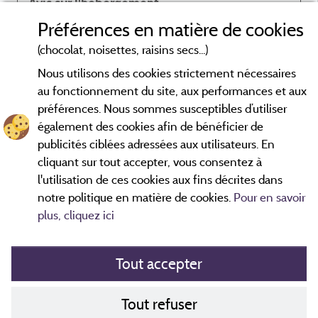
Avis sur l'hébergement
Préférences en matière de cookies
tout y est vraiment au top peux être un tapis de
bain pour la sortie de douche ou alors je n'es pas vu si
(chocolat, noisettes, raisins secs...)
il était en plus 🤣
Nous utilisons des cookies strictement nécessaires
au fonctionnement du site, aux performances et aux
préférences. Nous sommes susceptibles d’utiliser
également des cookies afin de bénéficier de
publicités ciblées adressées aux utilisateurs. En
Avis datés de moins de 3 ans et soumis à un contrôle.
En savoir plus
cliquant sur tout accepter, vous consentez à
l'utilisation de ces cookies aux fins décrites dans
notre politique en matière de cookies.
Pour en savoir
plus, cliquez ici
Tout accepter
Mentions légales
Tout refuser
Politique de cookies